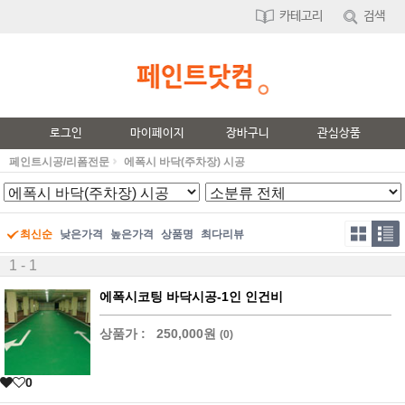
카테고리
검색
로그인
마이페이지
장바구니
관심상품
페인트시공/리폼전문
에폭시 바닥(주차장) 시공
최신순
낮은가격
높은가격
상품명
최다리뷰
1 - 1
에폭시코팅 바닥시공-1인 인건비
상품가 :
250,000원
(0)
0