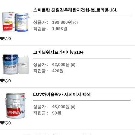
스피롤탄 친환경우레탄지건형-붓,로라용 16L
상품가 :
199,800원
(0)
적립금 :
1,998원
0
코비닐워시프라이머vp184
상품가 :
42,000원
(0)
적립금 :
420원
0
LOV하이솔락카 서페이서 백색
상품가 :
48,000원
(0)
적립금 :
99원
0