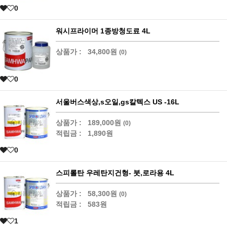
0
워시프라이머 1종방청도료 4L
상품가 :
34,800원
(0)
0
서울버스색상,s오일,gs칼텍스 US -16L
상품가 :
189,000원
(0)
적립금 :
1,890원
0
스피롤탄 우레탄지건형- 붓,로라용 4L
상품가 :
58,300원
(0)
적립금 :
583원
1