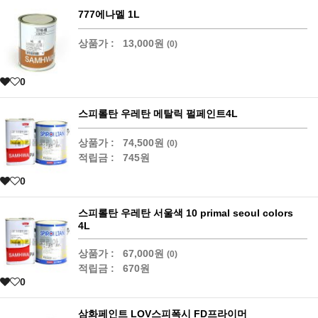
777에나멜 1L
상품가 :
13,000원
(0)
0
스피롤탄 우레탄 메탈릭 펄페인트4L
상품가 :
74,500원
(0)
적립금 :
745원
0
스피롤탄 우레탄 서울색 10 primal seoul colors
4L
상품가 :
67,000원
(0)
적립금 :
670원
0
삼화페인트 LOV스피폭시 FD프라이머