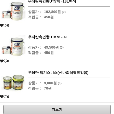
우레탄속건형UT578 -18L백색
상품가 :
192,800원
(0)
적립금 :
450원
0
우레탄속건형UT578 - 4L
상품가 :
49,500원
(0)
적립금 :
450원
0
우레탄 멕기스니스(신나희석필요없음)
상품가 :
9,000원
(0)
적립금 :
70원
0
더보기