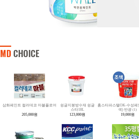
MD
CHOICE
삼화페인트 컬러데코 마블플로어
슁글지붕방수재 슁글
홈스타파스텔OK-수성페
스타18L
색) 반광
(1)
205,000원
123,000원
19,000원